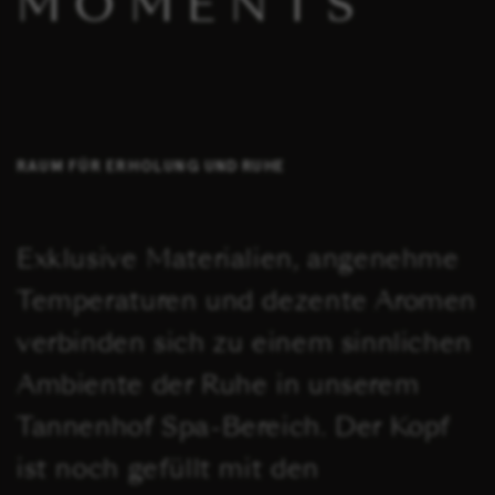
MOMENTS
Tisch
Impressionen
buchen
Sommer
Winter
Anreise & Kontakt
RAUM FÜR ERHOLUNG UND RUHE
Karriere
Partner
Exklusive Materialien, angenehme
Temperaturen und dezente Aromen
Buchungsinfos
verbinden sich zu einem sinnlichen
Ambiente der Ruhe in unserem
Tannenhof Spa-Bereich. Der Kopf
ist noch gefüllt mit den