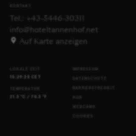
KONTAKT
Tel.:
+43-5446-30311
info
@
hoteltannenhof.net
Auf Karte anzeigen
LOKALE ZEIT
IMPRESSUM
15:29:26
CET
DATENSCHUTZ
BARRIEREFREIHEIT
TEMPERATUR
21.3
°C /
70.3
°F
AGB
WEBCAMS
COOKIES