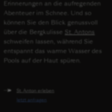
Erinnerungen an die aufregenden
Abenteuer im Schnee. Und so
können Sie den Blick genussvoll
über die Bergkulisse
St. Antons
schweifen lassen, während Sie
entspannt das warme Wasser des
Pools auf der Haut spüren.
St. Anton erleben
Jetzt anfragen