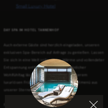
Small Luxury Hotel
DAY SPA IM HOTEL TANNENHOF
Auch externe Gäste sind herzlich eingeladen, unseren
exklusiven Spa-Bereich auf Anfrage zu genießen. Lassen
Sie sich in eine Welt voller Ruhe, Wärme und vollendeter
Entspannung entführen. Ihr ganz persönlicher
Wohlfühltag lässt sich auf Wunsch mit unserem
luxuriösen Frühstück oder einem Gourmetmenü aus
unserer Sterneküche krönen.
Für eine kurze, aber außergewöhnlich wohltuende