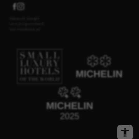
liebevoll designt
und programmiert
von
mindpark.at