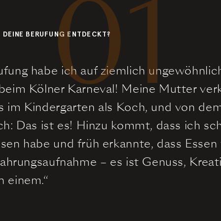
01
U DEINE BERUFUNG ENTDECKT?
fung habe ich auf ziemlich ungewöhnlic
beim Kölner Karneval! Meine Mutter ver
s im Kindergarten als Koch, und von d
ch: Das ist es! Hinzu kommt, dass ich s
sen habe und früh erkannte, dass Essen
 Nahrungsaufnahme – es ist Genuss, Kreat
n einem.“