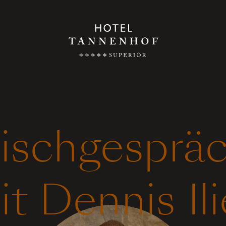
ischgesprä
it Dennis Ili