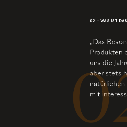
02 – WAS IST DA
„Das Besond
Produkten d
0
uns die Jahr
aber stets 
natürlichen
mit interes