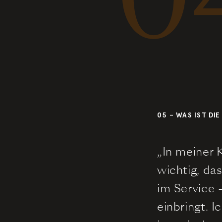
05 – WAS IST D
„In meiner 
wichtig, da
im Service 
einbringt. I