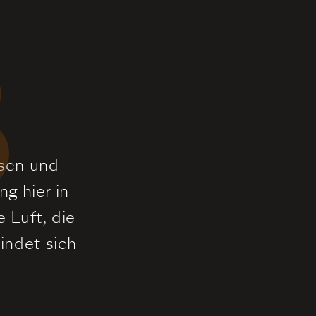
3
isen und
g hier in
e Luft, die
findet sich