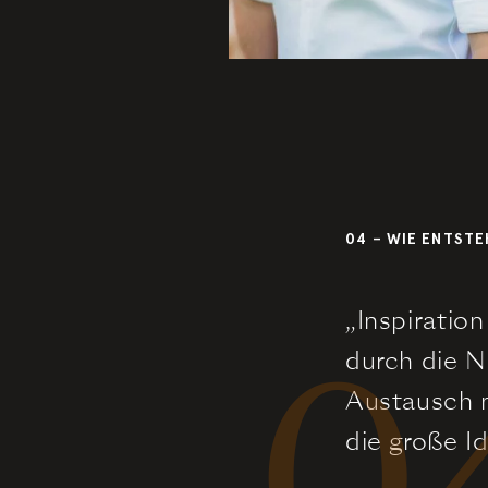
04 – WIE ENTSTE
„Inspiration
0
durch die N
Austausch m
die große I