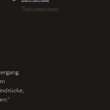
Tisch reservieren
ziergang
im
indrücke,
en.“