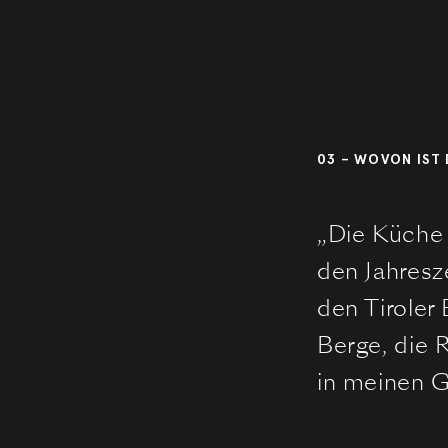
Dennis Ilies
03 – WOVON IST 
Tisch buchen
„Die Küche 
den Jahresz
den Tiroler 
Berge, die R
in meinen G