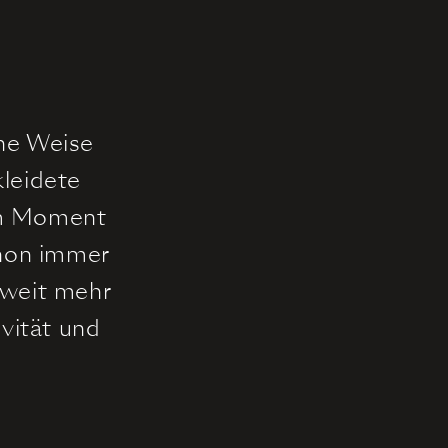
he Weise
kleidete
em Moment
chon immer
 weit mehr
ivität und