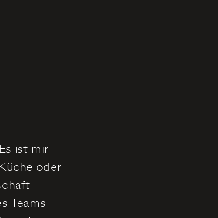
s ist mir
r Küche oder
schaft
res Teams