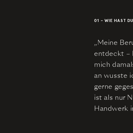
01 – WIE HAST D
„Meine Beru
entdeckt – 
mich damal
an wusste i
gerne geges
ist als nur
Handwerk i