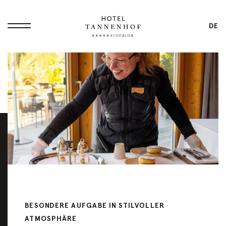
DE
Startseite
Philosophie
Small Luxury
Übersicht
Hotel
Dennis
Service All-In
Ilies
BESONDERE AUFGABE IN STILVOLLER
Packages
ATMOSPHÄRE