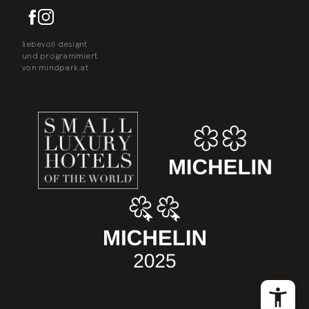
liebevoll designt
und programmiert
von
mindpark.at