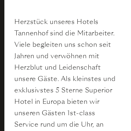
Tisch
Impressionen
buchen
Herzstück unseres Hotels
Sommer
Tannenhof sind die Mitarbeiter.
Anreise & Kontakt
Winter
Viele begleiten uns schon seit
Karriere
Jahren und verwöhnen mit
Partner
Herzblut und Leidenschaft
Buchungsinfos
unsere Gäste. Als kleinstes und
exklusivstes 5 Sterne Superior
Hotel in Europa bieten wir
unseren Gästen 1st-class
Service rund um die Uhr, an