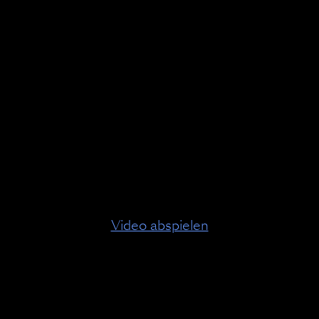
HUTZ
BARRIEREFREIHEIT
AGB
WEBCAMS
COOKIES
Video abspielen